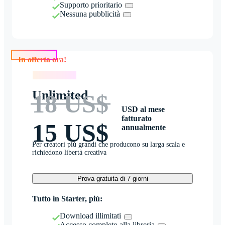
Supporto prioritario
Nessuna pubblicità
In offerta ora!
In offerta ora!
Unlimited
18 US$
USD al mese
fatturato
15 US$
annualmente
Per creatori più grandi che producono su larga scala e
richiedono libertà creativa
Prova gratuita di 7 giorni
Tutto in Starter, più:
Download illimitati
Accesso completo alla libreria