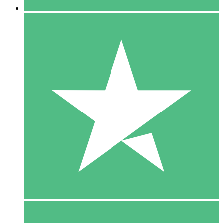
5 Download
15
US$
00
10 Download
20
US$
00