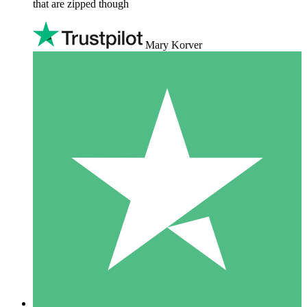
that are zipped though
Mary Korver