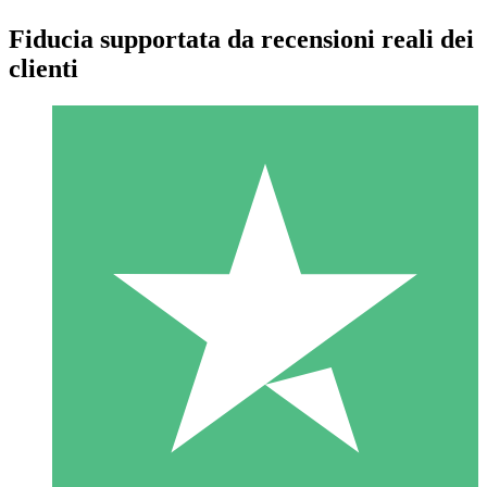
Fiducia supportata da recensioni reali dei
clienti
Pacchetti di Crediti Individuali
Paga a consumo con crediti di download. Nessun impegno
mensile richiesto.
1 Download
10
US$
00