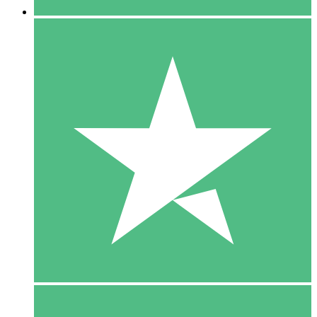
5 Download
15
US$
00
10 Download
20
US$
00