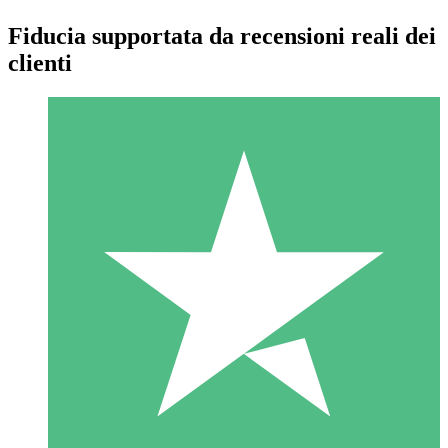
Fiducia supportata da recensioni reali dei
clienti
Pacchetti di Crediti Individuali
Paga a consumo con crediti di download. Nessun impegno
mensile richiesto.
1 Download
10
US$
00