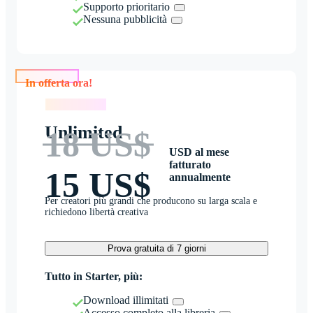
Supporto prioritario
Nessuna pubblicità
In offerta ora!
In offerta ora!
Unlimited
18 US$
USD al mese
fatturato
15 US$
annualmente
Per creatori più grandi che producono su larga scala e
richiedono libertà creativa
Prova gratuita di 7 giorni
Tutto in Starter, più:
Download illimitati
Accesso completo alla libreria