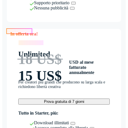
Supporto prioritario
Nessuna pubblicità
In offerta ora!
In offerta ora!
Unlimited
18 US$
USD al mese
fatturato
15 US$
annualmente
Per creatori più grandi che producono su larga scala e
richiedono libertà creativa
Prova gratuita di 7 giorni
Tutto in Starter, più:
Download illimitati
Accesso completo alla libreria