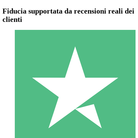
Fiducia supportata da recensioni reali dei
clienti
Pacchetti di Crediti Individuali
Paga a consumo con crediti di download. Nessun impegno
mensile richiesto.
1 Download
10
US$
00