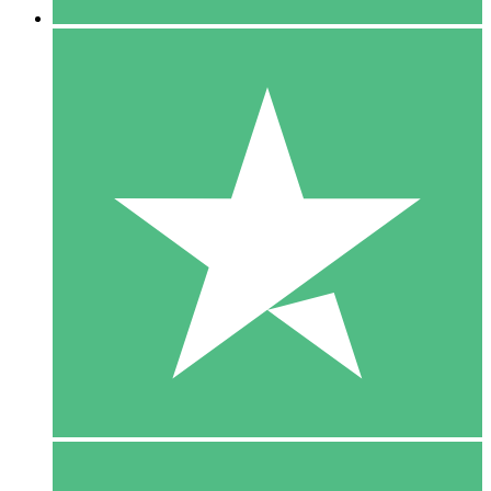
5 Download
15
US$
00
10 Download
20
US$
00