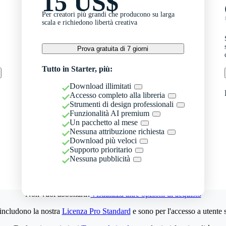
15 US$
Per creatori più grandi che producono su larga
scala e richiedono libertà creativa
Prova gratuita di 7 giorni
Tutto in Starter, più:
Download illimitati
Accesso completo alla libreria
Strumenti di design professionali
Funzionalità AI premium
Un pacchetto al mese
Nessuna attribuzione richiesta
Download più veloci
Supporto prioritario
Nessuna pubblicità
Non vuoi abbonarti?
Visualizza altre opzioni di acquisto
 includono la nostra
Licenza Pro Standard
e sono per l'accesso a utente 