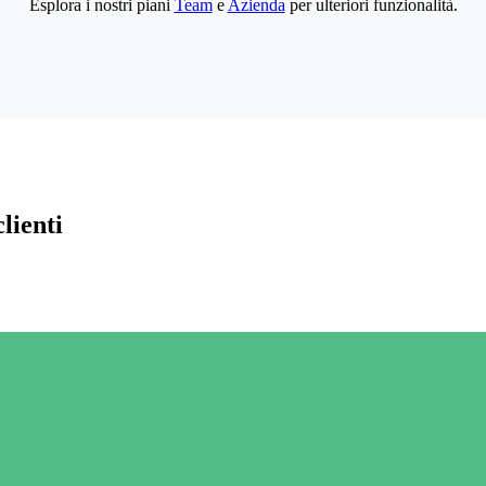
Esplora i nostri piani
Team
e
Azienda
per ulteriori funzionalità.
lienti