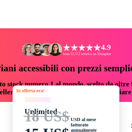
4.9
from 33.572 reviews on Trustpilot
iani accessibili con prezzi sempli
to stock numero 1 al mondo, scelto da oltre 9
In offerta ora!
teller risorse creative che fanno risparmiar
In offerta ora!
Unlimited
18 US$
USD al mese
fatturato
annualmente