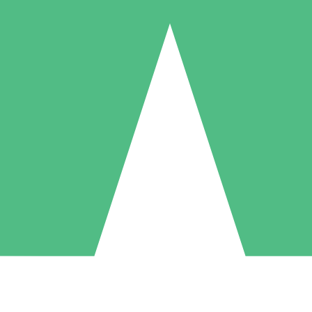
Pacchetti di Crediti Individuali
ga a consumo con crediti di download. Nessun impegno mensile richies
1 Download
5 Download
10 Download
10
15
20
US$
00
US$
00
US$
00