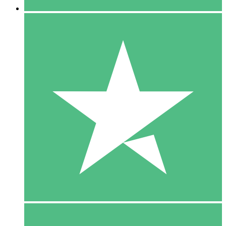
5 Download
15
US$
00
10 Download
20
US$
00