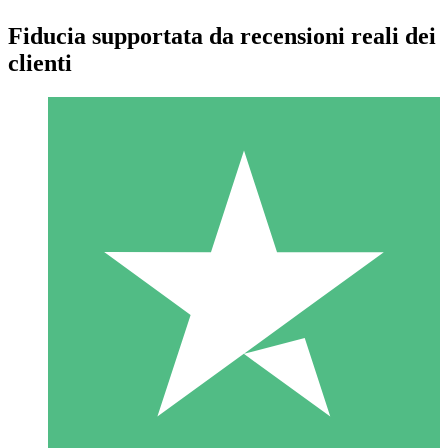
Fiducia supportata da recensioni reali dei
clienti
Pacchetti di Crediti Individuali
Paga a consumo con crediti di download. Nessun impegno
mensile richiesto.
1 Download
10
US$
00