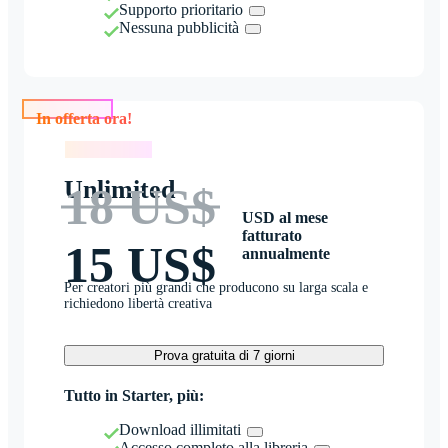
Supporto prioritario
Nessuna pubblicità
In offerta ora!
In offerta ora!
Unlimited
18 US$
USD al mese
fatturato
15 US$
annualmente
Per creatori più grandi che producono su larga scala e
richiedono libertà creativa
Prova gratuita di 7 giorni
Tutto in Starter, più:
Download illimitati
Accesso completo alla libreria