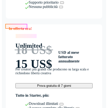
Supporto prioritario
Nessuna pubblicità
In offerta ora!
In offerta ora!
Unlimited
18 US$
USD al mese
fatturato
15 US$
annualmente
Per creatori più grandi che producono su larga scala e
richiedono libertà creativa
Prova gratuita di 7 giorni
Tutto in Starter, più:
Download illimitati
Accesso completo alla libreria