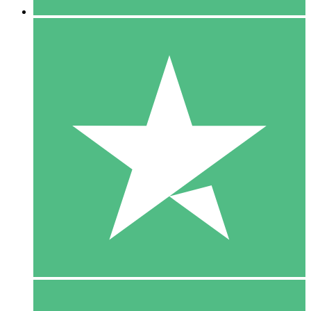
5 Download
15
US$
00
10 Download
20
US$
00