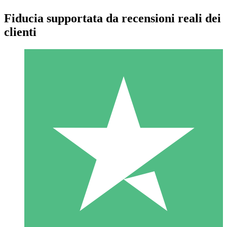
Fiducia supportata da recensioni reali dei
clienti
Pacchetti di Crediti Individuali
Paga a consumo con crediti di download. Nessun impegno
mensile richiesto.
1 Download
10
US$
00