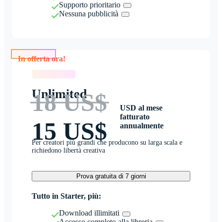
Supporto prioritario
Nessuna pubblicità
In offerta ora!
In offerta ora!
Unlimited
18 US$
USD al mese
fatturato
15 US$
annualmente
Per creatori più grandi che producono su larga scala e
richiedono libertà creativa
Prova gratuita di 7 giorni
Tutto in Starter, più:
Download illimitati
Accesso completo alla libreria