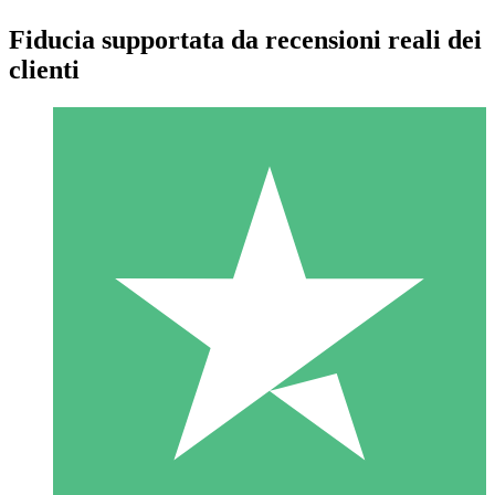
Fiducia supportata da recensioni reali dei
clienti
Pacchetti di Crediti Individuali
Paga a consumo con crediti di download. Nessun impegno
mensile richiesto.
1 Download
10
US$
00