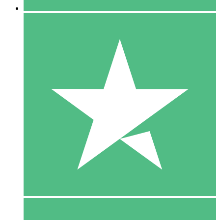
5 Download
15
US$
00
10 Download
20
US$
00