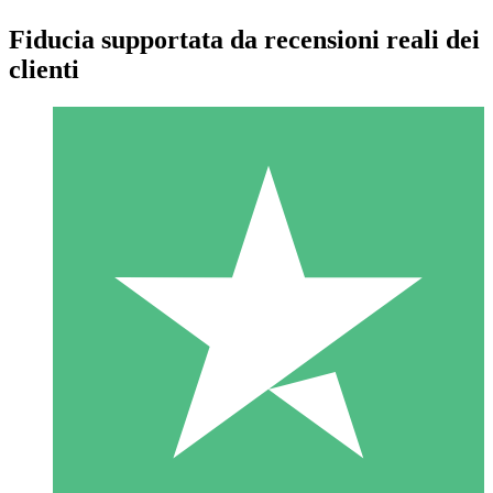
Fiducia supportata da recensioni reali dei
clienti
Pacchetti di Crediti Individuali
Paga a consumo con crediti di download. Nessun impegno
mensile richiesto.
1 Download
10
US$
00