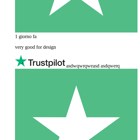
1 giorno fa
very good for design
asdwqwrqweasd asdqwerq