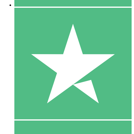
5 Download
15
US$
00
10 Download
20
US$
00