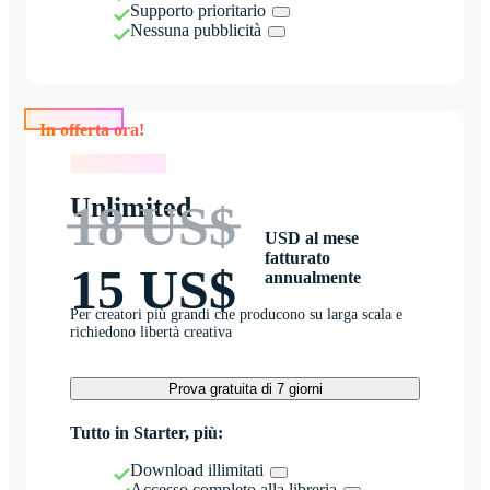
Supporto prioritario
Nessuna pubblicità
In offerta ora!
In offerta ora!
Unlimited
18 US$
USD al mese
fatturato
15 US$
annualmente
Per creatori più grandi che producono su larga scala e
richiedono libertà creativa
Prova gratuita di 7 giorni
Tutto in Starter, più:
Download illimitati
Accesso completo alla libreria