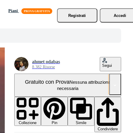
Piani
Registrati
Accedi
ahmet odabas
Segui
8.382 Risorse
Gratuito con Prova
Nessuna attribuzione
necessaria
Collezione
Simile
Pin
Condividere