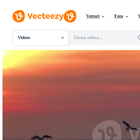
Vettori
Foto
Videos
Tutte Immagini
Foto
PNGs
PSDs
SVGs
Modelli
Vettori
Videos
Motion graphics
Immagini Editoriali
Eventi Editoriali