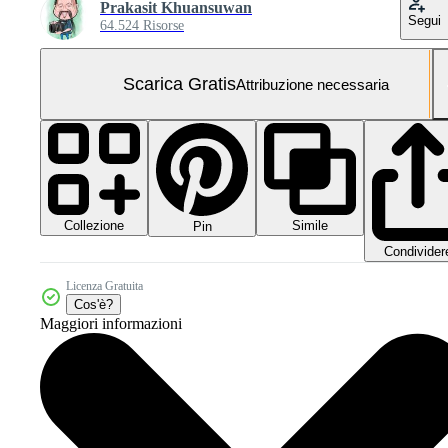
Prakasit Khuansuwan
Segui
64.524 Risorse
Scarica Gratis
Attribuzione necessaria
Collezione
Simile
Pin
Condivider
Licenza Gratuita
Cos'è?
Maggiori informazioni