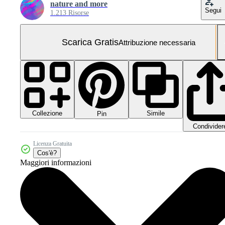
nature and more
Segui
1.213 Risorse
Scarica Gratis
Attribuzione necessaria
Collezione
Simile
Pin
Condivider
Licenza Gratuita
Cos'è?
Maggiori informazioni