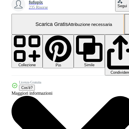
fufupix
Segui
235 Risorse
Scarica Gratis
Attribuzione necessaria
Collezione
Simile
Pin
Condivider
Licenza Gratuita
Cos'è?
Maggiori informazioni