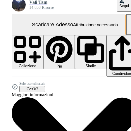
Vali Tam
Segui
14.858 Risorse
Scaricare Adesso
Attribuzione necessaria
Collezione
Simile
Pin
Condivider
Solo uso editoriale
Cos'è?
Maggiori informazioni