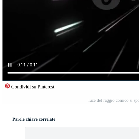
Condividi su Pinterest
luce del raggio comico si sp
Parole chiave correlate