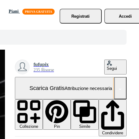
Piani
Registrati
Accedi
fufupix
Segui
235 Risorse
Scarica Gratis
Attribuzione necessaria
Collezione
Simile
Pin
Condividere