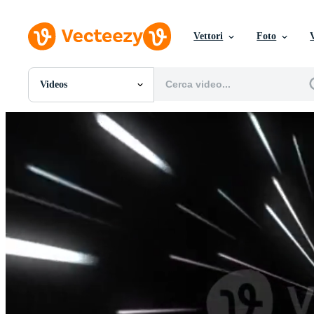
Vettori
Foto
Videos
Tutte Immagini
Foto
PNGs
PSDs
SVGs
Modelli
Vettori
Videos
Motion graphics
Immagini Editoriali
Eventi Editoriali