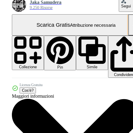
Jaka Samudera
Segui
9.250 Risorse
Scarica Gratis
Attribuzione necessaria
Collezione
Simile
Pin
Condivider
Licenza Gratuita
Cos'è?
Maggiori informazioni