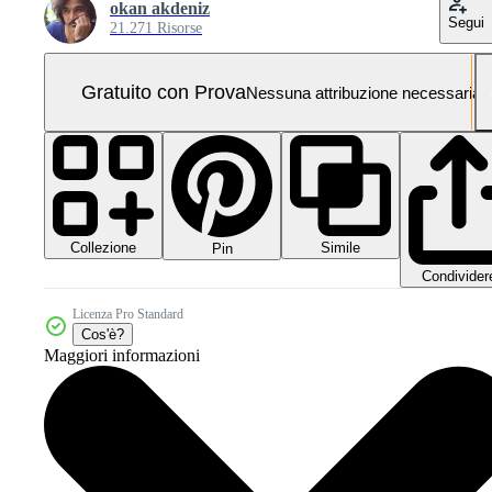
okan akdeniz
Segui
21.271 Risorse
Gratuito con Prova
Nessuna attribuzione necessaria
Collezione
Simile
Pin
Condivider
Licenza Pro Standard
Cos'è?
Maggiori informazioni