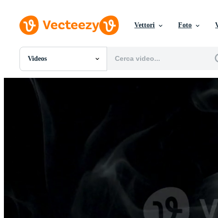
Vettori
Foto
Videos
Tutte Immagini
Foto
PNGs
PSDs
SVGs
Modelli
Vettori
Videos
Motion graphics
Immagini Editoriali
Eventi Editoriali