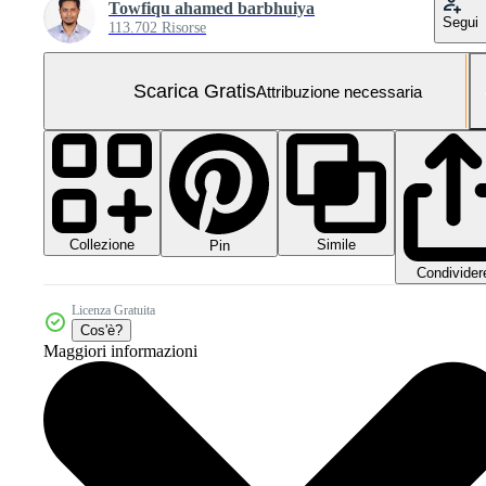
Towfiqu ahamed barbhuiya
Segui
113.702 Risorse
Scarica Gratis
Attribuzione necessaria
Collezione
Simile
Pin
Condivider
Licenza Gratuita
Cos'è?
Maggiori informazioni