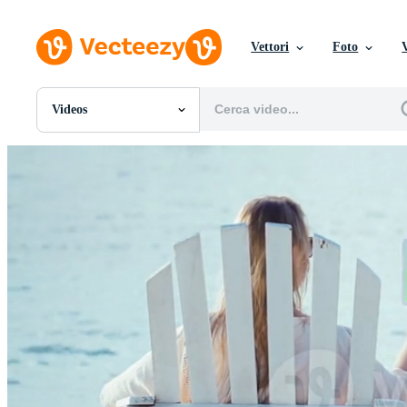
Vettori
Foto
Videos
Tutte Immagini
Foto
PNGs
PSDs
SVGs
Modelli
Vettori
Videos
Motion graphics
Immagini Editoriali
Eventi Editoriali