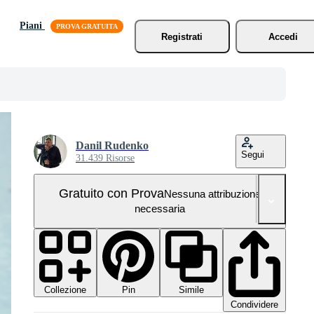
Piani
Registrati
Accedi
Danil Rudenko
Segui
31.439 Risorse
Gratuito con Prova
Nessuna attribuzione
necessaria
Collezione
Simile
Pin
Condividere