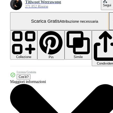
Titiwoot Weerawong
Segui
271.852 Risorse
Scarica Gratis
Attribuzione necessaria
Collezione
Simile
Pin
Condivider
Licenza Gratuita
Cos'è?
Maggiori informazioni