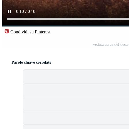
Condividi su Pinterest
veduta aerea del dese
Parole chiave correlate