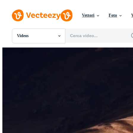
Vettori
Foto
Videos
Tutte Immagini
Foto
PNGs
PSDs
SVGs
Modelli
Vettori
Videos
Motion graphics
Immagini Editoriali
Eventi Editoriali