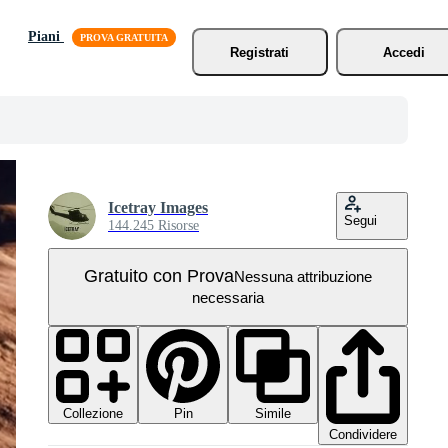
Piani
Registrati
Accedi
Icetray Images
Segui
144.245 Risorse
Gratuito con Prova
Nessuna attribuzione
necessaria
Collezione
Simile
Pin
Condividere