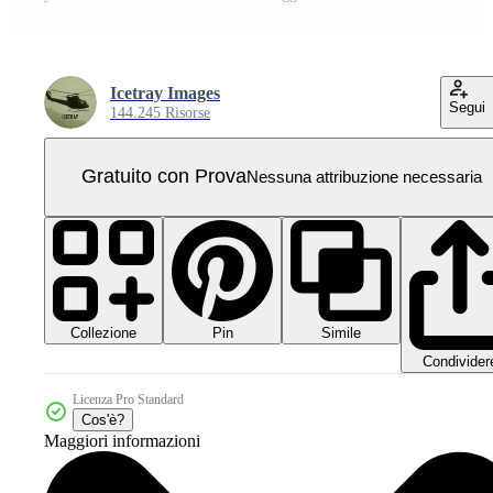
Icetray Images
Segui
144.245 Risorse
Gratuito con Prova
Nessuna attribuzione necessaria
Collezione
Simile
Pin
Condivider
Licenza Pro Standard
Cos'è?
Maggiori informazioni