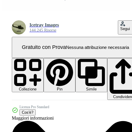
Icetray Images
Segui
144.245 Risorse
Gratuito con Prova
Nessuna attribuzione necessaria
Collezione
Simile
Pin
Condivider
Licenza Pro Standard
Cos'è?
Maggiori informazioni