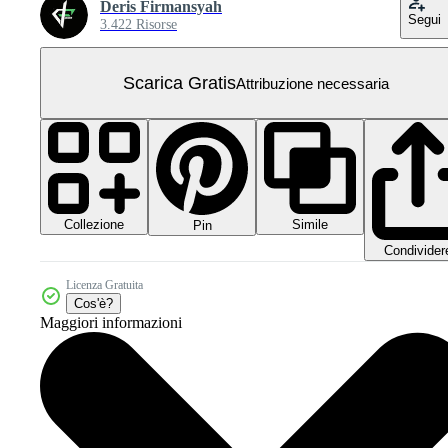
Deris Firmansyah
Segui
3.422 Risorse
Scarica Gratis
Attribuzione necessaria
Collezione
Simile
Pin
Condivider
Licenza Gratuita
Cos'è?
Maggiori informazioni