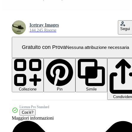
Icetray Images
Segui
144.245 Risorse
Gratuito con Prova
Nessuna attribuzione necessaria
Collezione
Simile
Pin
Condivider
Licenza Pro Standard
Cos'è?
Maggiori informazioni