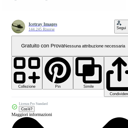
Icetray Images
Segui
144.245 Risorse
Gratuito con Prova
Nessuna attribuzione necessaria
Collezione
Simile
Pin
Condivider
Licenza Pro Standard
Cos'è?
Maggiori informazioni