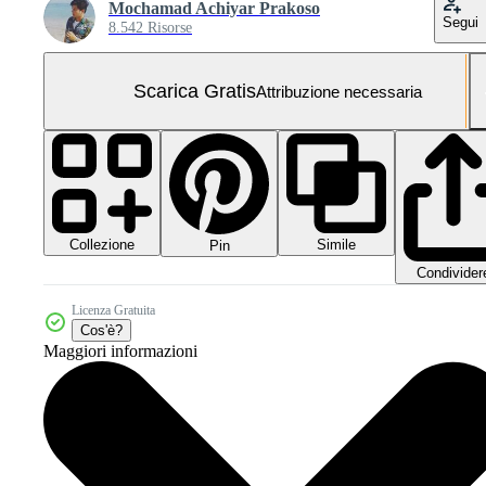
Mochamad Achiyar Prakoso
Segui
8.542 Risorse
Scarica Gratis
Attribuzione necessaria
Collezione
Simile
Pin
Condivider
Licenza Gratuita
Cos'è?
Maggiori informazioni