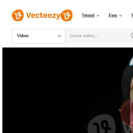
Vettori
Foto
Videos
Tutte Immagini
Foto
PNGs
PSDs
SVGs
Modelli
Vettori
Videos
Motion graphics
Immagini Editoriali
Eventi Editoriali