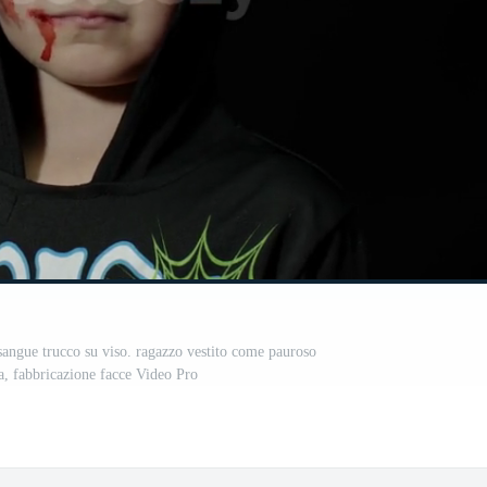
sangue trucco su viso. ragazzo vestito come pauroso
sa, fabbricazione facce Video Pro