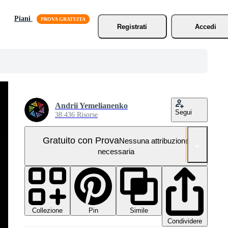
Piani
Registrati
Accedi
Andrii Yemelianenko
Segui
38.436 Risorse
Gratuito con Prova
Nessuna attribuzione
necessaria
Collezione
Simile
Pin
Condividere