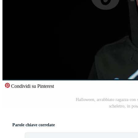
Condividi su Pinterest
Halloween, arrabbiato ragazza con 
scheletro, in po
Parole chiave correlate