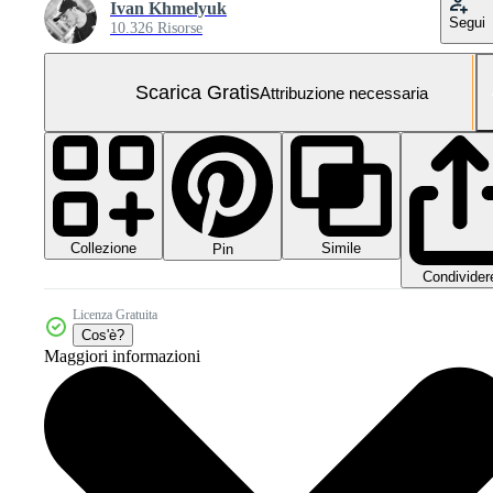
Ivan Khmelyuk
Segui
10.326 Risorse
Scarica Gratis
Attribuzione necessaria
Collezione
Simile
Pin
Condivider
Licenza Gratuita
Cos'è?
Maggiori informazioni