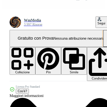
WmMedia
Segui
3.997 Risorse
Gratuito con Prova
Nessuna attribuzione necessaria
Collezione
Simile
Pin
Condivider
Licenza Pro Standard
Cos'è?
Maggiori informazioni