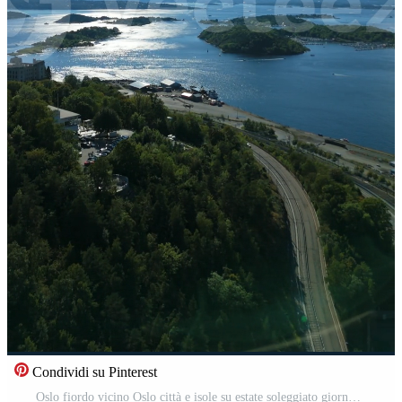
Condividi su Pinterest
Oslo fiordo vicino Oslo città e isole su estate soleggiato giorno. Norvegia. aereo fuco sparo. in movimento di lato. verticale Video Pro