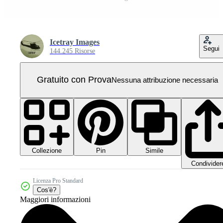
Icetray Images
Segui
144.245 Risorse
Gratuito con Prova
Nessuna attribuzione necessaria
Collezione
Simile
Pin
Condivider
Licenza Pro Standard
Cos'è?
Maggiori informazioni