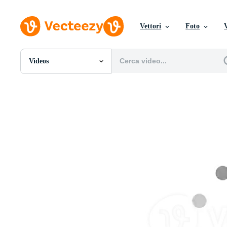
Vettori
Foto
Videos
Tutte Immagini
Foto
PNGs
PSDs
SVGs
Modelli
Vettori
Videos
Motion graphics
Immagini Editoriali
Eventi Editoriali