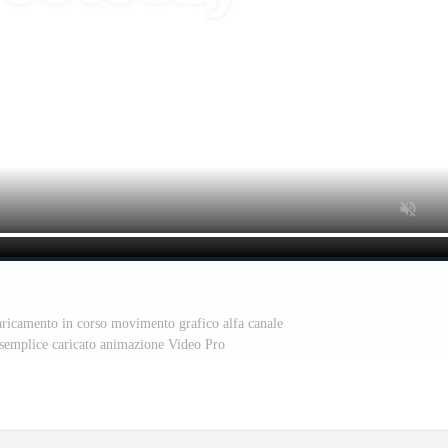
ricamento in corso movimento grafico alfa canale
 semplice caricato animazione Video Pro