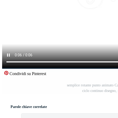
Condividi su Pinterest
semplice rotante punto animato Ca
ciclo continuo disegno,
Parole chiave correlate