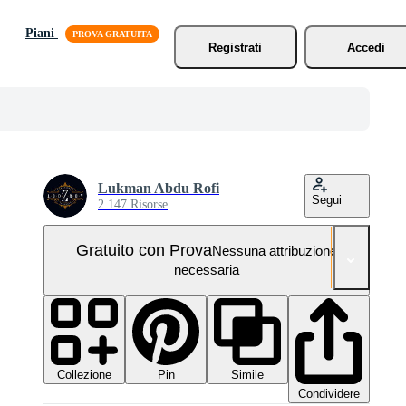
Piani
Registrati
Accedi
Lukman Abdu Rofi
Segui
2.147 Risorse
Gratuito con Prova
Nessuna attribuzione
necessaria
Collezione
Simile
Pin
Condividere