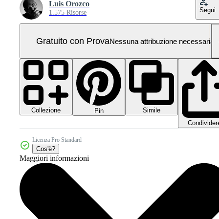
Luis Orozco
Segui
1.575 Risorse
Gratuito con Prova
Nessuna attribuzione necessaria
Collezione
Simile
Pin
Condivider
Licenza Pro Standard
Cos'è?
Maggiori informazioni