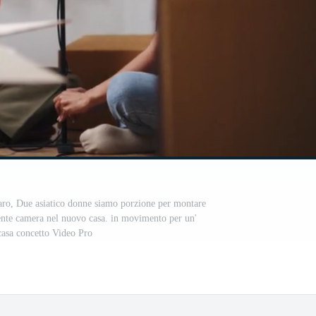
aro, Due asiatico donne siamo porzione per montare
ente camera nel nuovo casa. in movimento per un'
asa concetto Video Pro