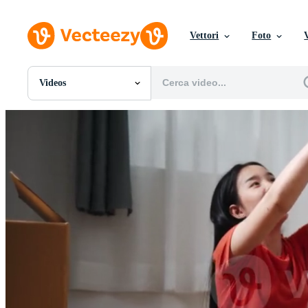
Vettori
Foto
Videos
Tutte Immagini
Foto
PNGs
PSDs
SVGs
Modelli
Vettori
Videos
Motion graphics
Immagini Editoriali
Eventi Editoriali