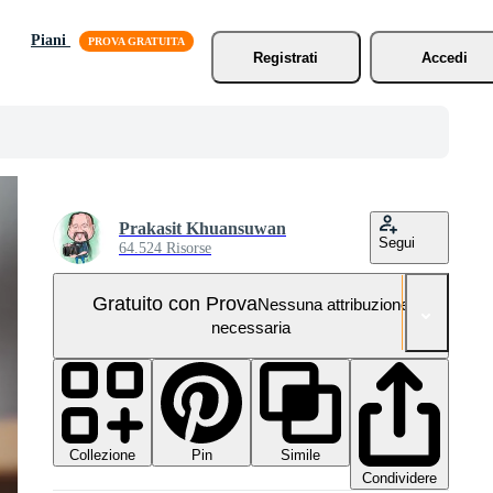
Piani
Registrati
Accedi
Prakasit Khuansuwan
Segui
64.524 Risorse
Gratuito con Prova
Nessuna attribuzione
necessaria
Collezione
Simile
Pin
Condividere