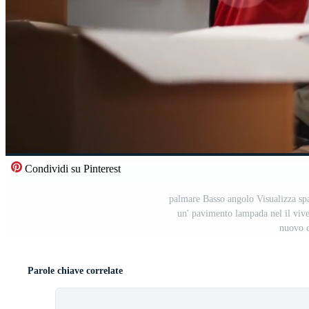
Condividi su Pinterest
palmare Basso angolo Visualizza sp
un' pavimento lampada nel il viv
nuovo c
Parole chiave correlate