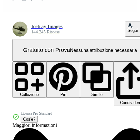
Icetray Images
Segui
144.245 Risorse
Gratuito con Prova
Nessuna attribuzione necessaria
Collezione
Simile
Pin
Condivider
Licenza Pro Standard
Cos'è?
Maggiori informazioni