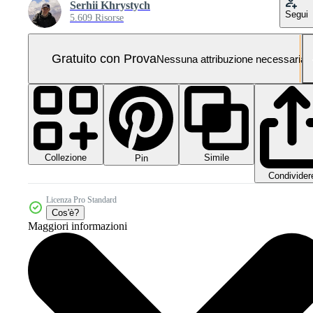
Serhii Khrystych
Segui
5.609 Risorse
Gratuito con Prova
Nessuna attribuzione necessaria
Collezione
Simile
Pin
Condivider
Licenza Pro Standard
Cos'è?
Maggiori informazioni