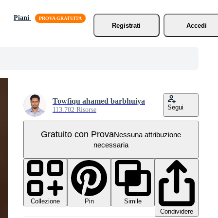
Piani
Registrati
Accedi
Towfiqu ahamed barbhuiya
Segui
113.702 Risorse
Gratuito con Prova
Nessuna attribuzione
necessaria
Collezione
Simile
Pin
Condividere