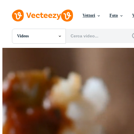
Vettori
Foto
Videos
Tutte Immagini
Foto
PNGs
PSDs
SVGs
Modelli
Vettori
Videos
Motion graphics
Immagini Editoriali
Eventi Editoriali