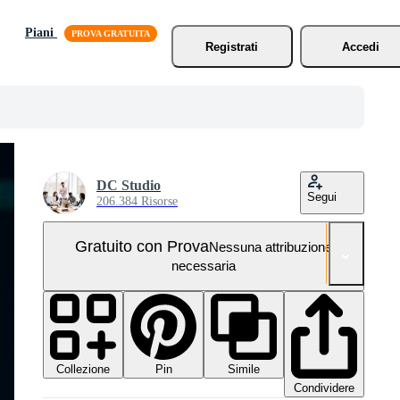
Piani
Registrati
Accedi
DC Studio
Segui
206.384 Risorse
Gratuito con Prova
Nessuna attribuzione
necessaria
Collezione
Simile
Pin
Condividere