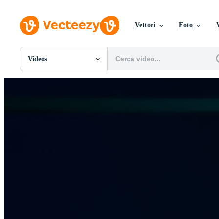
Vettori
Foto
Videos
Tutte Immagini
Foto
PNGs
PSDs
SVGs
Modelli
Vettori
Videos
Motion graphics
Immagini Editoriali
Eventi Editoriali