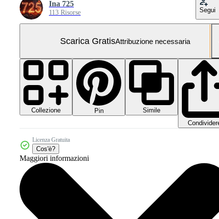
Ina 725
Segui
113 Risorse
Scarica Gratis
Attribuzione necessaria
Collezione
Simile
Pin
Condivider
Licenza Gratuita
Cos'è?
Maggiori informazioni