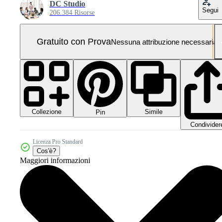
DC Studio
Segui
206.384 Risorse
Gratuito con Prova
Nessuna attribuzione necessaria
Collezione
Simile
Pin
Condivider
Licenza Pro Standard
Cos'è?
Maggiori informazioni