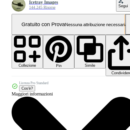
Icetray Images
Segui
144.245 Risorse
Gratuito con Prova
Nessuna attribuzione necessaria
Collezione
Simile
Pin
Condivider
Licenza Pro Standard
Cos'è?
Maggiori informazioni