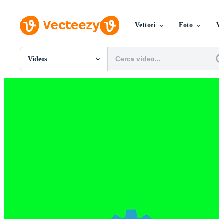
Vettori
Foto
Videos
Tutte Immagini
Foto
PNGs
PSDs
SVGs
Modelli
Vettori
Videos
Motion graphics
Immagini Editoriali
Eventi Editoriali