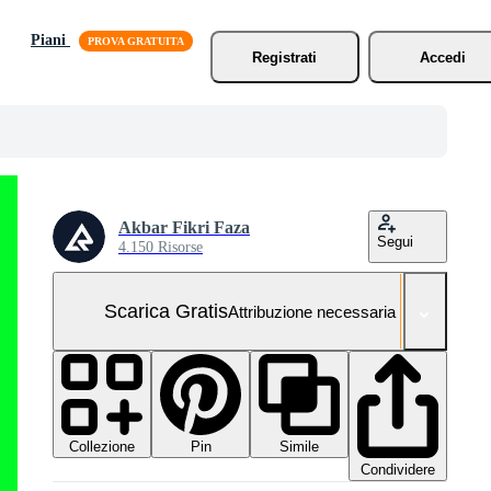
Piani
Registrati
Accedi
Akbar Fikri Faza
Segui
4.150 Risorse
Scarica Gratis
Attribuzione necessaria
Collezione
Simile
Pin
Condividere