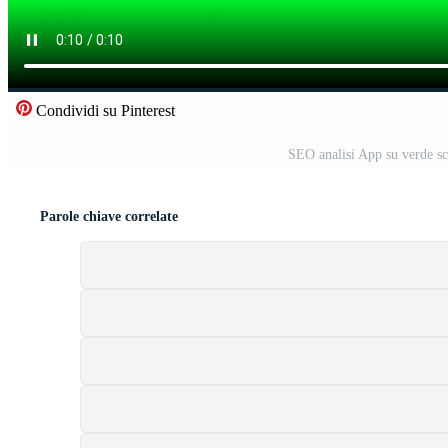
Condividi su Pinterest
SEO analisi App su verde sc
Parole chiave correlate