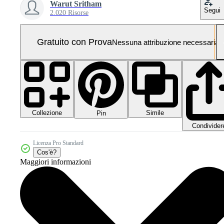
Warut Sritham
Segui
2.020 Risorse
Gratuito con Prova
Nessuna attribuzione necessaria
Collezione
Simile
Pin
Condivider
Licenza Pro Standard
Cos'è?
Maggiori informazioni