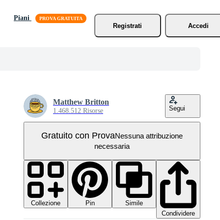
Piani
Registrati
Accedi
Matthew Britton
Segui
1.468.512 Risorse
Gratuito con Prova
Nessuna attribuzione
necessaria
Collezione
Simile
Pin
Condividere