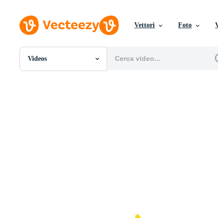
Vettori
Foto
Videos
Tutte Immagini
Foto
PNGs
PSDs
SVGs
Modelli
Vettori
Videos
Motion graphics
Immagini Editoriali
Eventi Editoriali