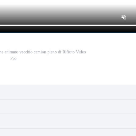
tone animato vecchio camion pieno di Rifiuto Video
Pro