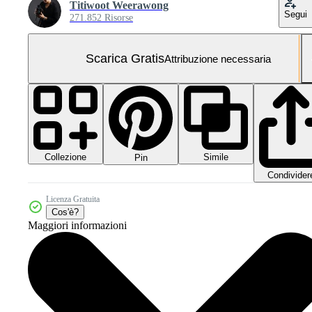
Titiwoot Weerawong
Segui
271.852 Risorse
Scarica Gratis
Attribuzione necessaria
Collezione
Simile
Pin
Condivider
Licenza Gratuita
Cos'è?
Maggiori informazioni