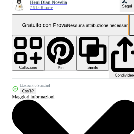
Heni Dian Novelia
Segui
7.915 Risorse
Gratuito con Prova
Nessuna attribuzione necessaria
Collezione
Simile
Pin
Condivider
Licenza Pro Standard
Cos'è?
Maggiori informazioni