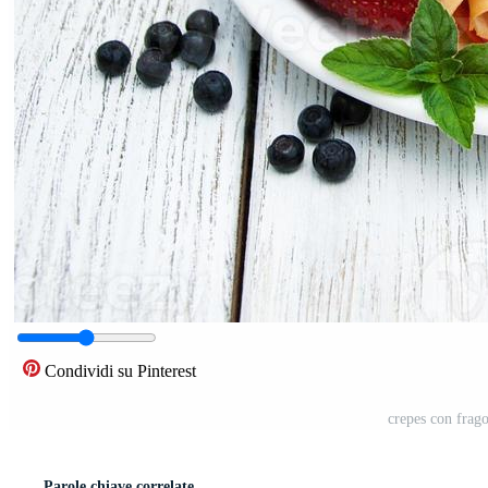
Condividi su Pinterest
crepes con frago
Parole chiave correlate