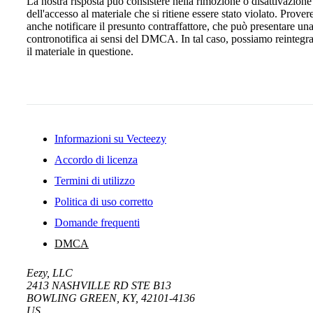
La nostra risposta può consistere nella rimozione o disattivazione
dell'accesso al materiale che si ritiene essere stato violato. Prove
anche notificare il presunto contraffattore, che può presentare un
contronotifica ai sensi del DMCA. In tal caso, possiamo reintegr
il materiale in questione.
Informazioni su Vecteezy
Accordo di licenza
Termini di utilizzo
Politica di uso corretto
Domande frequenti
DMCA
Eezy, LLC
2413 NASHVILLE RD STE B13
BOWLING GREEN, KY, 42101-4136
US