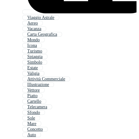
Viaggio Astrale
Aereo
Vacanza
Carta Geografica
Mondo
Icona
Turismo
Spiaggia
Simbolo
Estate
Valigia
Attività Commerciale
Illustrazione
Vettore
Piatto
Cartello
Telecamera
Sfondo
Sole
Mare
Concetto
Auto