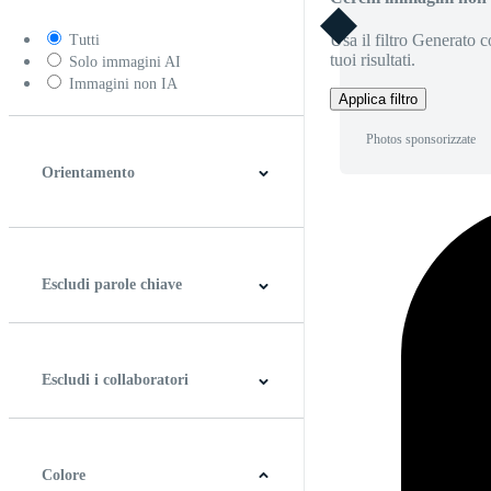
Usa il filtro Generato c
Tutti
tuoi risultati.
Solo immagini AI
Immagini non IA
Applica filtro
Photos sponsorizzate
Orientamento
Orizzontale
Verticale
Quadrato
Panoramico
Escludi parole chiave
Escludi i collaboratori
Colore