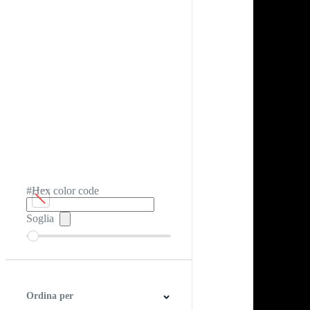
#Hex color code
Soglia
Ordina per