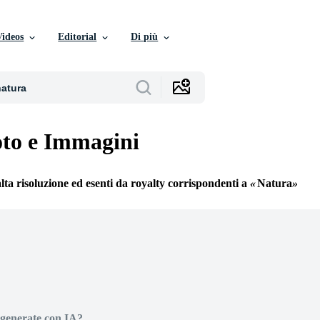
Videos
Editorial
Di più
to e Immagini
alta risoluzione ed esenti da royalty corrispondenti a
Natura
generate con IA?